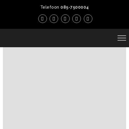
Telefoon
085-7500004