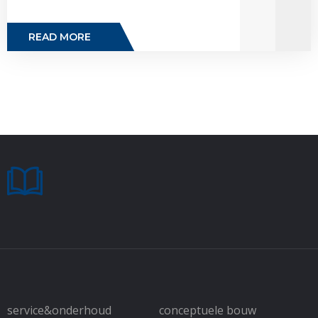
READ MORE
service&onderhoud
conceptuele bouw